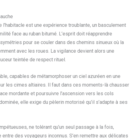
gauche
de l’habitacle est une expérience troublante, un basculement
lité face au ruban bitumé. L’esprit doit réapprendre
 symétries pour se couler dans des chemins sinueux où la
olemment avec les roues. La vigilance devient alors une
ceur teintée de respect rituel.
able, capables de métamorphoser un ciel azuréen en une
 sur les cimes altiaires. Il faut dans ces moments-là chausser
lace mordante et poursuivre l’ascension vers les cols
dominée, elle exige du pèlerin motorisé qu’il s’adapte à ses
mpétueuses, ne tolérant qu’un seul passage à la fois,
e entre des voyageurs inconnus. S’en remettre aux délicates