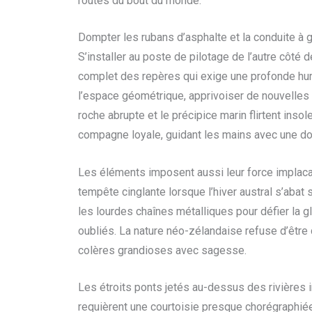
routes du bout du monde.
Dompter les rubans d’asphalte et la conduite à 
S’installer au poste de pilotage de l’autre côté 
complet des repères qui exige une profonde humi
l’espace géométrique, apprivoiser de nouvelles
roche abrupte et le précipice marin flirtent ins
compagne loyale, guidant les mains avec une dou
Les éléments imposent aussi leur force implac
tempête cinglante lorsque l’hiver austral s’abat
les lourdes chaînes métalliques pour défier la g
oubliés. La nature néo-zélandaise refuse d’être 
colères grandioses avec sagesse.
Les étroits ponts jetés au-dessus des rivières i
requièrent une courtoisie presque chorégraphié