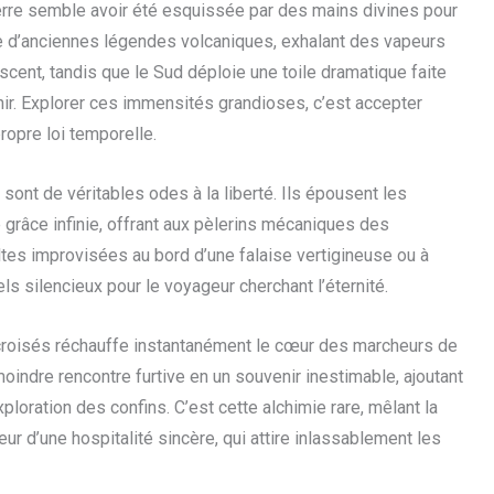
rre semble avoir été esquissée par des mains divines pour
 d’anciennes légendes volcaniques, exhalant des vapeurs
cent, tandis que le Sud déploie une toile dramatique faite
hir. Explorer ces immensités grandioses, c’est accepter
propre loi temporelle.
 sont de véritables odes à la liberté. Ils épousent les
e grâce infinie, offrant aux pèlerins mécaniques des
ltes improvisées au bord d’une falaise vertigineuse ou à
els silencieux pour le voyageur cherchant l’éternité.
s croisés réchauffe instantanément le cœur des marcheurs de
oindre rencontre furtive en un souvenir inestimable, ajoutant
oration des confins. C’est cette alchimie rare, mêlant la
r d’une hospitalité sincère, qui attire inlassablement les