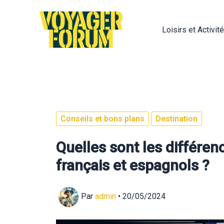
Aller
au
Loisirs et Activit
contenu
Conseils et bons plans
Destination
Quelles sont les différe
français et espagnols ?
Par
admin
•
20/05/2024