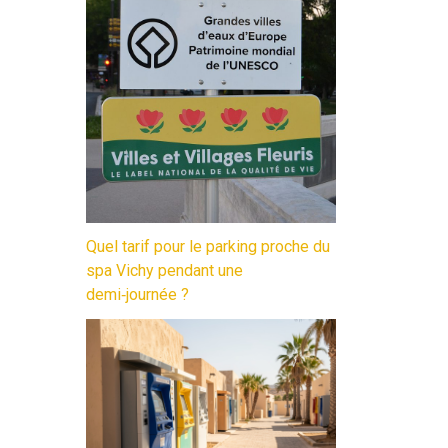
Quel tarif pour le parking proche du
spa Vichy pendant une
demi‑journée ?