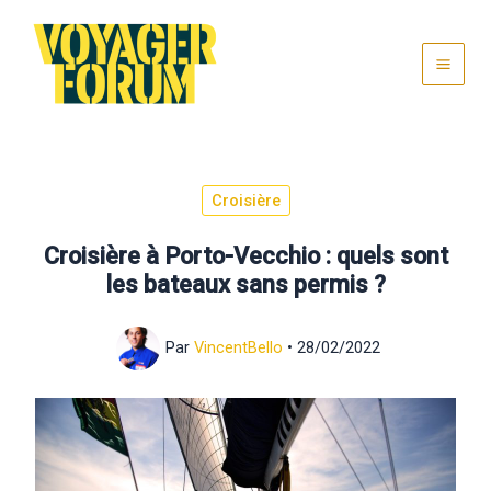
Aller
au
contenu
Croisière
Croisière à Porto-Vecchio : quels sont
les bateaux sans permis ?
Par
VincentBello
•
28/02/2022