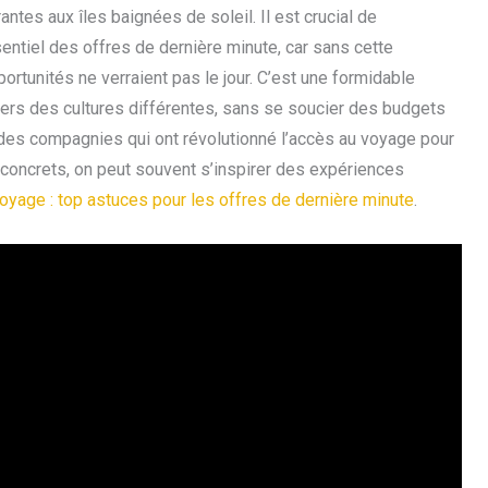
ntes aux îles baignées de soleil. Il est crucial de
entiel des offres de dernière minute, car sans cette
ortunités ne verraient pas le jour. C’est une formidable
vers des cultures différentes, sans se soucier des budgets
r des compagnies qui ont révolutionné l’accès au voyage pour
oncrets, on peut souvent s’inspirer des expériences
oyage : top astuces pour les offres de dernière minute
.