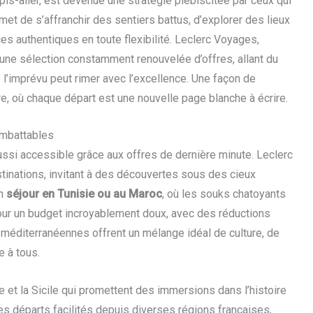
pis-aller, est devenue une stratégie plébiscitée par ceux qui
rmet de s’affranchir des sentiers battus, d’explorer des lieux
s authentiques en toute flexibilité. Leclerc Voyages,
 une sélection constamment renouvelée d’offres, allant du
 l’imprévu peut rimer avec l’excellence. Une façon de
ure, où chaque départ est une nouvelle page blanche à écrire.
Imbattables
 aussi accessible grâce aux offres de dernière minute. Leclerc
nations, invitant à des découvertes sous des cieux
un
séjour en Tunisie ou au Maroc
, où les souks chatoyants
our un budget incroyablement doux, avec des réductions
 méditerranéennes offrent un mélange idéal de culture, de
e à tous.
e et la Sicile qui promettent des immersions dans l’histoire
es départs facilités depuis diverses régions françaises,