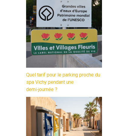
Quel tarif pour le parking proche du
spa Vichy pendant une
demi‑journée ?