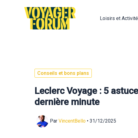
Aller
au
Loisirs et Activit
contenu
Conseils et bons plans
Leclerc Voyage : 5 astuce
dernière minute
Par
VincentBello
•
31/12/2025