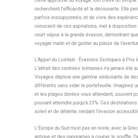
Cette approche du voyage, loin d’être un simple 
recherchent l’efficacité et la découverte. Elle pe
parfois insoupçonnés, et de vivre des expérience
conscient de ces aspirations, met à disposition
court séjour à la grande évasion, démontrant que
voyager malin et de goûter au plaisir de l’avent
L’Appel du Lointain : Évasions Exotiques à Prix 
L’attrait des contrées lointaines n’a jamais été
Voyages déploie une gamme séduisante de desti
différents sans vider le portefeuille. Imaginez 
et les plages dorées vous attendent, souvent p
pouvant atteindre jusqu’à 23%. Ces destinations
soleil et de détente, rendant l’évasion accessibl
L’Europe du Sud n’est pas en reste, avec la Grèc
antique et des panoramas à couper le souffle. D