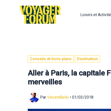
Aller
au
Loisirs et Activit
contenu
Conseils et bons plans
Destination
Aller à Paris, la capitale
merveilles
Par
VincentBello
•
01/03/2018