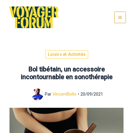
Aller
au
contenu
Loisirs et Activités
Bol tibétain, un accessoire
incontournable en sonothérapie
Par
VincentBello
•
20/09/2021