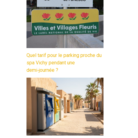
Quel tarif pour le parking proche du
spa Vichy pendant une
demi‑journée ?