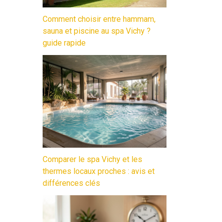
Comment choisir entre hammam,
sauna et piscine au spa Vichy ?
guide rapide
Comparer le spa Vichy et les
thermes locaux proches : avis et
différences clés