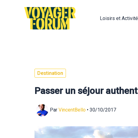
Aller
au
Loisirs et Activit
contenu
Destination
Passer un séjour authent
Par
VincentBello
•
30/10/2017