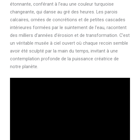
étonnante, conférant à l’eau une couleur turquoise
changeante, qui danse au gré des heures. Les parois
calcaires, ornées de concrétions et de petites cascades
intérieures formées par le suintement de l’eau, racontent
des milliers d’années d’érosion et de transformation. C’est
un véritable musée à ciel ouvert où chaque recoin semble
avoir été sculpté par la main du temps, invitant à une
contemplation profonde de la puissance créatrice de
notre planète.