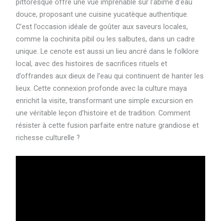
pittoresque offre une vue imprenable sur l’abîme d’eau
douce, proposant une cuisine yucatèque authentique.
C’est l’occasion idéale de goûter aux saveurs locales,
comme la cochinita pibil ou les salbutes, dans un cadre
unique. Le cenote est aussi un lieu ancré dans le folklore
local, avec des histoires de sacrifices rituels et
d’offrandes aux dieux de l’eau qui continuent de hanter les
lieux. Cette connexion profonde avec la culture maya
enrichit la visite, transformant une simple excursion en
une véritable leçon d’histoire et de tradition. Comment
résister à cette fusion parfaite entre nature grandiose et
richesse culturelle ?