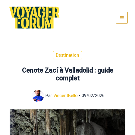
Aller
au
contenu
Destination
Cenote Zací à Valladolid : guide
complet
Par
VincentBello
•
09/02/2026