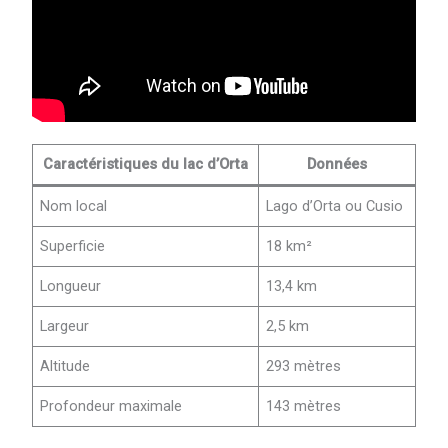
Caractéristiques du lac d’Orta
Données
Nom local
Lago d’Orta ou Cusio
Superficie
18 km²
Longueur
13,4 km
Largeur
2,5 km
Altitude
293 mètres
Profondeur maximale
143 mètres