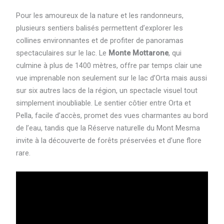
Pour les amoureux de la nature et les randonneurs,
plusieurs sentiers balisés permettent d’explorer les
collines environnantes et de profiter de panoramas
spectaculaires sur le lac. Le
Monte Mottarone
, qui
culmine à plus de 1400 mètres, offre par temps clair une
vue imprenable non seulement sur le lac d’Orta mais aussi
sur six autres lacs de la région, un spectacle visuel tout
simplement inoubliable. Le sentier côtier entre Orta et
Pella, facile d’accès, promet des vues charmantes au bord
de l’eau, tandis que la Réserve naturelle du Mont Mesma
invite à la découverte de forêts préservées et d’une flore
rare.