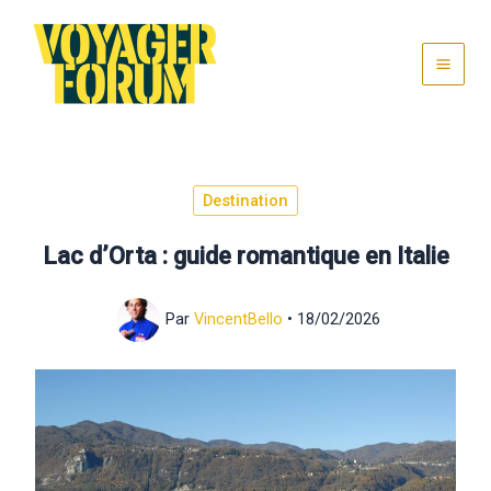
Aller
au
contenu
Destination
Lac d’Orta : guide romantique en Italie
Par
VincentBello
•
18/02/2026