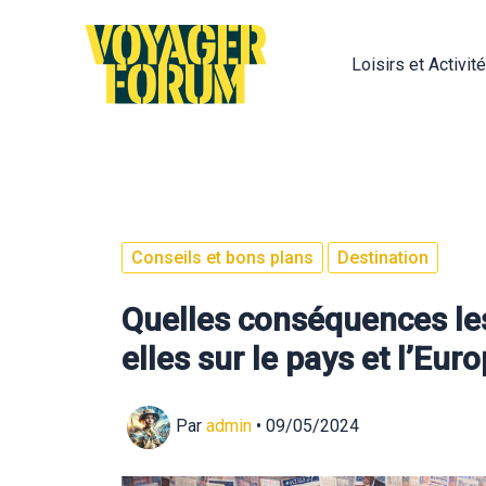
Aller
au
Loisirs et Activit
contenu
Conseils et bons plans
Destination
Quelles conséquences les
elles sur le pays et l’Eur
Par
admin
•
09/05/2024