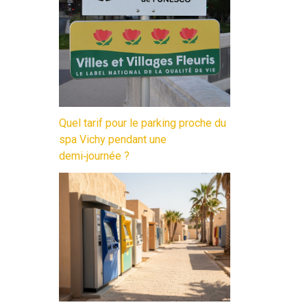
Quel tarif pour le parking proche du
spa Vichy pendant une
demi‑journée ?