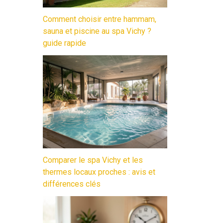
Comment choisir entre hammam,
sauna et piscine au spa Vichy ?
guide rapide
Comparer le spa Vichy et les
thermes locaux proches : avis et
différences clés