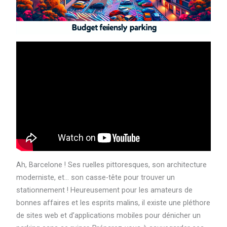
Ah, Barcelone ! Ses ruelles pittoresques, son architecture
moderniste, et… son casse-tête pour trouver un
stationnement ! Heureusement pour les amateurs de
bonnes affaires et les esprits malins, il existe une pléthore
de sites web et d’applications mobiles pour dénicher un