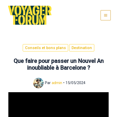
Aller
au
contenu
Conseils et bons plans
Destination
Que faire pour passer un Nouvel An
inoubliable à Barcelone ?
Par
admin
•
15/05/2024