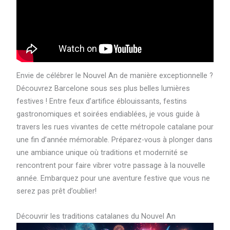
Envie de célébrer le Nouvel An de manière exceptionnelle ?
Découvrez Barcelone sous ses plus belles lumières
festives ! Entre feux d’artifice éblouissants, festins
gastronomiques et soirées endiablées, je vous guide à
travers les rues vivantes de cette métropole catalane pour
une fin d’année mémorable. Préparez-vous à plonger dans
une ambiance unique où traditions et modernité se
rencontrent pour faire vibrer votre passage à la nouvelle
année. Embarquez pour une aventure festive que vous ne
serez pas prêt d’oublier!
Découvrir les traditions catalanes du Nouvel An