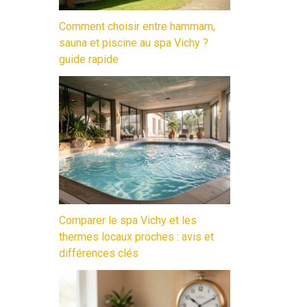
Comment choisir entre hammam,
sauna et piscine au spa Vichy ?
guide rapide
Comparer le spa Vichy et les
thermes locaux proches : avis et
différences clés