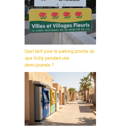
Quel tarif pour le parking proche du
spa Vichy pendant une
demi‑journée ?