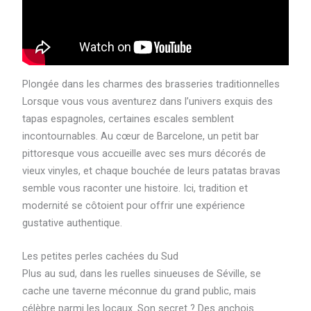
Plongée dans les charmes des brasseries traditionnelles
Lorsque vous vous aventurez dans l’univers exquis des
tapas espagnoles, certaines escales semblent
incontournables. Au cœur de Barcelone, un petit bar
pittoresque vous accueille avec ses murs décorés de
vieux vinyles, et chaque bouchée de leurs patatas bravas
semble vous raconter une histoire. Ici, tradition et
modernité se côtoient pour offrir une expérience
gustative authentique.
Les petites perles cachées du Sud
Plus au sud, dans les ruelles sinueuses de Séville, se
cache une taverne méconnue du grand public, mais
célèbre parmi les locaux. Son secret ? Des anchois