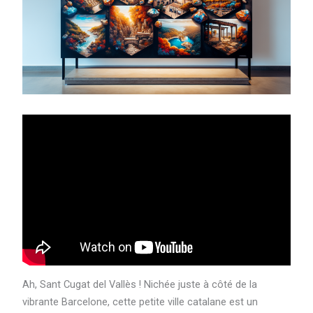
Ah, Sant Cugat del Vallès ! Nichée juste à côté de la
vibrante Barcelone, cette petite ville catalane est un