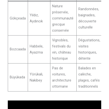
Nature
Randonnées,
préservée,
Yıldız,
baignades,
Gökçeada
communauté
Aydıncık
découverte
grecque
culturelle
conservée
Vignobles,
Dégustations,
Habbele,
festivals du
visites
Bozcaada
Ayazma
vin, château
historiques,
historique
détente
Pas de
Balades en
Yörükali,
voitures,
calèche,
Büyükada
Nakibey
architecture
plages, cafés
ottomane
traditionnels