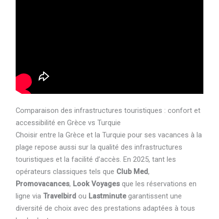
Comparaison des infrastructures touristiques : confort et
accessibilité en Grèce vs Turquie
Choisir entre la Grèce et la Turquie pour ses vacances à la
plage repose aussi sur la qualité des infrastructures
touristiques et la facilité d’accès. En 2025, tant les
opérateurs classiques tels que
Club Med
,
Promovacances
,
Look Voyages
que les réservations en
ligne via
Travelbird
ou
Lastminute
garantissent une
diversité de choix avec des prestations adaptées à tous