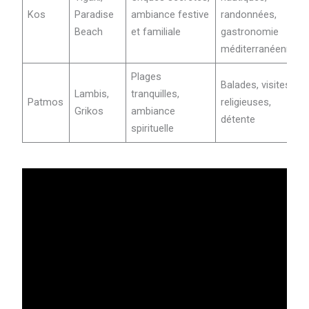
Kos
Paradise
ambiance festive
randonnées,
Beach
et familiale
gastronomie
méditerranéenne
Plages
Balades, visites
Lambis,
tranquilles,
Patmos
religieuses,
Grikos
ambiance
détente
spirituelle