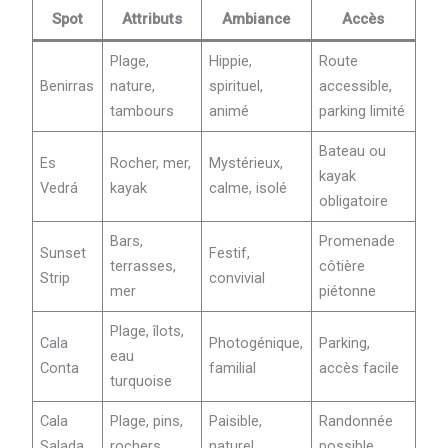
Spot
Attributs
Ambiance
Accès
Plage,
Hippie,
Route
Benirras
nature,
spirituel,
accessible,
tambours
animé
parking limité
Bateau ou
Es
Rocher, mer,
Mystérieux,
kayak
Vedrá
kayak
calme, isolé
obligatoire
Bars,
Promenade
Sunset
Festif,
terrasses,
côtière
Strip
convivial
mer
piétonne
Plage, îlots,
Cala
Photogénique,
Parking,
eau
Conta
familial
accès facile
turquoise
Cala
Plage, pins,
Paisible,
Randonnée
Salada
rochers
naturel
possible