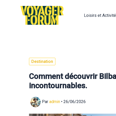
Aller
au
Loisirs et Activit
contenu
Destination
Comment découvrir Bilbao 
incontournables.
Par
admin
•
26/06/2026