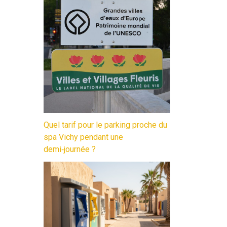
Quel tarif pour le parking proche du
spa Vichy pendant une
demi‑journée ?