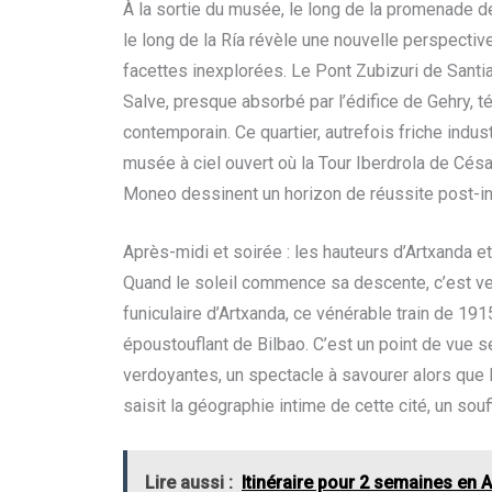
À la sortie du musée, le long de la promenade de
le long de la Ría révèle une nouvelle perspecti
facettes inexplorées. Le Pont Zubizuri de Santiag
Salve, presque absorbé par l’édifice de Gehry, t
contemporain. Ce quartier, autrefois friche indus
musée à ciel ouvert où la Tour Iberdrola de César
Moneo dessinent un horizon de réussite post-ind
Après-midi et soirée : les hauteurs d’Artxanda 
Quand le soleil commence sa descente, c’est ve
funiculaire d’Artxanda, ce vénérable train de 1
époustouflant de Bilbao. C’est un point de vue s
verdoyantes, un spectacle à savourer alors que la
saisit la géographie intime de cette cité, un souff
Lire aussi :
Itinéraire pour 2 semaines en A