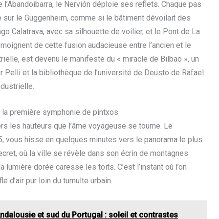
 l’Abandoibarra, le Nervión déploie ses reflets. Chaque pas
ve sur le Guggenheim, comme si le bâtiment dévoilait des
o Calatrava, avec sa silhouette de voilier, et le Pont de La
émoignent de cette fusion audacieuse entre l’ancien et le
trielle, est devenu le manifeste du « miracle de Bilbao », un
 Pelli et la bibliothèque de l’université de Deusto de Rafael
ustrielle.
et la première symphonie de pintxos
rs les hauteurs que l’âme voyageuse se tourne. Le
915, vous hisse en quelques minutes vers le panorama le plus
ecret, où la ville se révèle dans son écrin de montagnes
 lumière dorée caresse les toits. C’est l’instant où l’on
le d’air pur loin du tumulte urbain.
ndalousie et sud du Portugal : soleil et contrastes