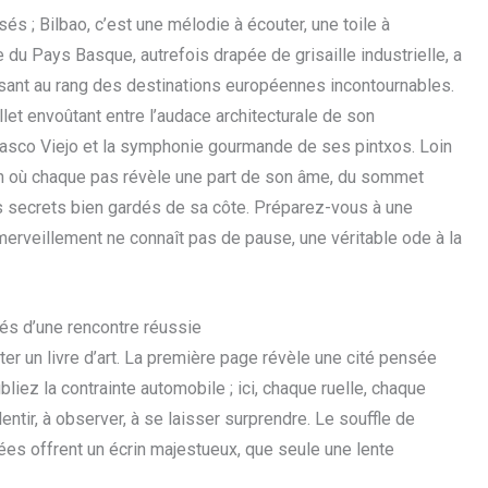
sés ; Bilbao, c’est une mélodie à écouter, une toile à
 du Pays Basque, autrefois drapée de grisaille industrielle, a
ssant au rang des destinations européennes incontournables.
allet envoûtant entre l’audace architecturale de son
asco Viejo et la symphonie gourmande de ses pintxos. Loin
n où chaque pas révèle une part de son âme, du sommet
les secrets bien gardés de sa côte. Préparez-vous à une
erveillement ne connaît pas de pause, une véritable ode à la
lés d’une rencontre réussie
ter un livre d’art. La première page révèle une cité pensée
ubliez la contrainte automobile ; ici, chaque ruelle, chaque
lentir, à observer, à se laisser surprendre. Le souffle de
cées offrent un écrin majestueux, que seule une lente