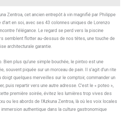
una Zentroa, cet ancien entrepôt à vin magnifié par Philippe
re d’art en soi, avec ses 43 colonnes uniques de Lorenzo
rencontre l’élégance. Le regard se perd vers la piscine
rs semblent flotter au-dessus de nos têtes, une touche de
ise architecturale garantie.
o. Bien plus qu’une simple bouchée, le pintxo est une
e, souvent piquée sur un morceau de pain. Il s’agit d’un rite
du doigt quelques merveilles sur le comptoir, commander un
er, puis repartir vers une autre adresse. C’est le « poteo »,
cette première soirée, évitez les lumières trop vives des
txu ou les abords de l’Azkuna Zentroa, là où les voix locales
ne immersion authentique dans la culture gastronomique