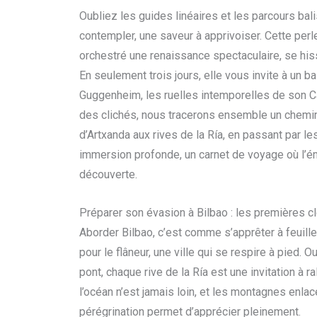
Oubliez les guides linéaires et les parcours bali
contempler, une saveur à apprivoiser. Cette perle
orchestré une renaissance spectaculaire, se hi
En seulement trois jours, elle vous invite à un b
Guggenheim, les ruelles intemporelles de son C
des clichés, nous tracerons ensemble un chemi
d’Artxanda aux rives de la Ría, en passant par 
immersion profonde, un carnet de voyage où l’ém
découverte.
Préparer son évasion à Bilbao : les premières c
Aborder Bilbao, c’est comme s’apprêter à feuille
pour le flâneur, une ville qui se respire à pied. O
pont, chaque rive de la Ría est une invitation à ra
l’océan n’est jamais loin, et les montagnes enla
pérégrination permet d’apprécier pleinement.