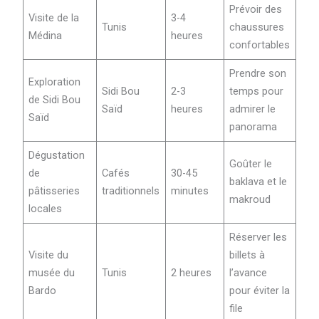
Prévoir des
Visite de la
3-4
Tunis
chaussures
Médina
heures
confortables
Prendre son
Exploration
Sidi Bou
2-3
temps pour
de Sidi Bou
Saïd
heures
admirer le
Saïd
panorama
Dégustation
Goûter le
de
Cafés
30-45
baklava et le
pâtisseries
traditionnels
minutes
makroud
locales
Réserver les
Visite du
billets à
musée du
Tunis
2 heures
l’avance
Bardo
pour éviter la
file