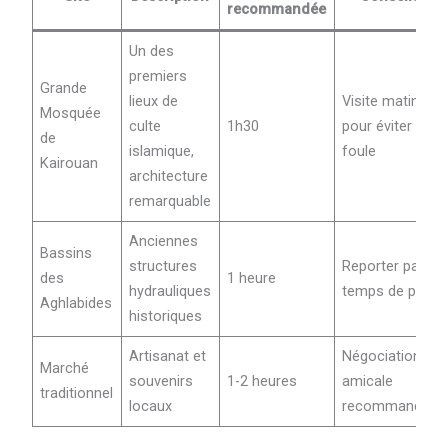
recommandée
Un des
premiers
Grande
lieux de
Visite matinale
Mosquée
culte
1h30
pour éviter la
de
islamique,
foule
Kairouan
architecture
remarquable
Anciennes
Bassins
structures
Reporter par
des
1 heure
hydrauliques
temps de pluie
Aghlabides
historiques
Artisanat et
Négociation
Marché
souvenirs
1-2 heures
amicale
traditionnel
locaux
recommandée