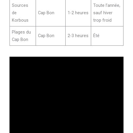
Sources
Toute l’année,
de
Cap Bon
1-2 heures
sauf hiver
Korbous
trop froid
Plages du
Cap Bon
2-3 heures
Été
Cap Bon