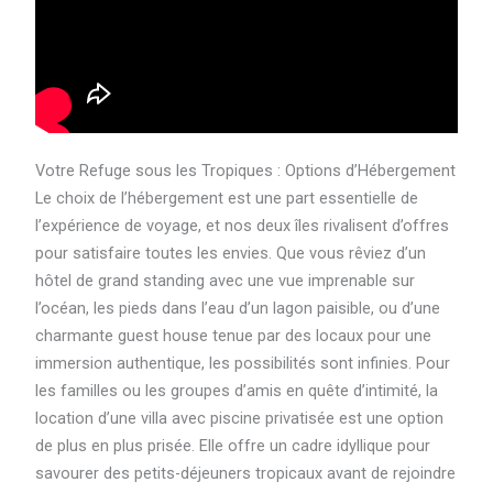
Votre Refuge sous les Tropiques : Options d’Hébergement
Le choix de l’hébergement est une part essentielle de
l’expérience de voyage, et nos deux îles rivalisent d’offres
pour satisfaire toutes les envies. Que vous rêviez d’un
hôtel de grand standing avec une vue imprenable sur
l’océan, les pieds dans l’eau d’un lagon paisible, ou d’une
charmante guest house tenue par des locaux pour une
immersion authentique, les possibilités sont infinies. Pour
les familles ou les groupes d’amis en quête d’intimité, la
location d’une villa avec piscine privatisée est une option
de plus en plus prisée. Elle offre un cadre idyllique pour
savourer des petits-déjeuners tropicaux avant de rejoindre