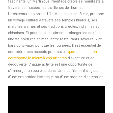
fascinante. En Martinique, l’héritage créole se manifeste à
travers les musées, les distilleries de rhum et
l’architecture coloniale. L’Île Maurice, quant à elle, propose
un voyage culturel à travers ses temples hindous, ses
marchés animés et ses traditions créoles, indiennes et
chinoises. Et pour ceux qui aiment prolonger les soirées,
une vie nocturne animée, entre restaurants savoureux et
bars conviviaux, ponctue les journées. Il est essentiel de
considérer ces aspects pour savoir
quelle destination
correspond le mieux à vos attentes
d’aventure et de
découverte. Chaque activité est une opportunité de
s’immerger un peu plus dans l’âme de l’île, qu’il s’agisse
d’une exploration historique ou d’une montée d’adrénaline.