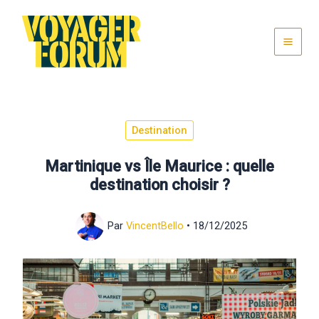
Aller
au
contenu
Destination
Martinique vs Île Maurice : quelle
destination choisir ?
Par
VincentBello
•
18/12/2025