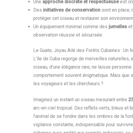
Une
approche discrète et respectueuse
est cru
Des
initiatives de conservation
sont en place, 
protéger cet oiseau et restaurer son environnem
Un équipement minimal comme des
jumelles
et
observation réussie et sécurisée.
Le Guate, Joyau Ailé des Forêts Cubaines : Un 
L’île de Cuba regorge de merveilles naturelles, 
oiseau, d’une élégance rare, ne laisse personne 
comportement souvent énigmatique. Mais que sav
les voyageurs et les chercheurs ?
Imaginez un instant un oiseau mesurant entre
25
arc-en-ciel tropical. Des reflets verts, bleus et
l’animal de se fondre dans les ombres de la forêt
vigilance constante, indispensable pour survivre
échappe avec agilité aux regards indiscrets, ce 