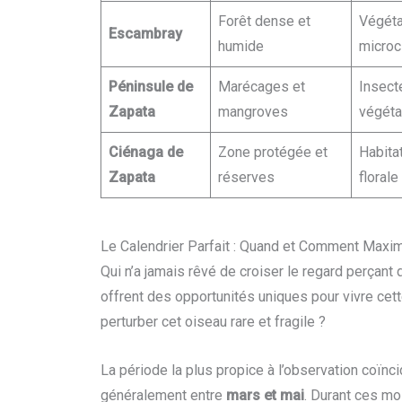
Forêt dense et
Végéta
Escambray
humide
microc
Péninsule de
Marécages et
Insect
Zapata
mangroves
végéta
Ciénaga de
Zone protégée et
Habita
Zapata
réserves
florale
Le Calendrier Parfait : Quand et Comment Maxi
Qui n’a jamais rêvé de croiser le regard perçant 
offrent des opportunités uniques pour vivre c
perturber cet oiseau rare et fragile ?
La période la plus propice à l’observation coïnc
généralement entre
mars et mai
. Durant ces mo