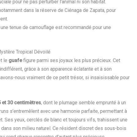
ciale pour ne pas perturber l’animal ni son habitat.
notamment dans la réserve de Ciénaga de Zapata, pour
ent.
 une tenue de camouflage est recommandé pour une
Mystère Tropical Dévoilé
et le
guafe
figure parmi ses joyaux les plus précieux. Cet
indifférent, grâce à son apparence éclatante et à son
ons-nous vraiment de ce petit trésor, si insaisissable pour
 et 30 centimètres
, dont le plumage semble emprunté à un
 bruns s’entremêlent avec une harmonie parfaite, permettant à
. Ses yeux, cerclés de blanc et toujours vifs, trahissent une
 dans son milieu naturel. Ce résident discret des sous-bois
qui rend chaque rencontre d’autant plus précieuse.