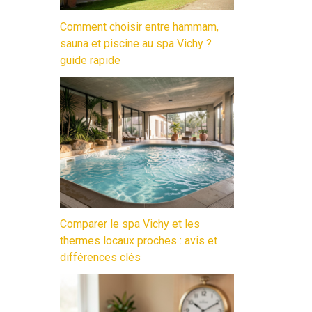
Comment choisir entre hammam,
sauna et piscine au spa Vichy ?
guide rapide
Comparer le spa Vichy et les
thermes locaux proches : avis et
différences clés