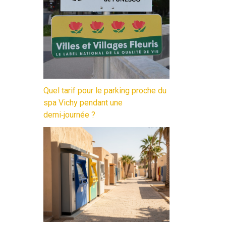
Quel tarif pour le parking proche du
spa Vichy pendant une
demi‑journée ?