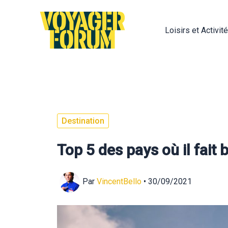
Aller
au
Loisirs et Activit
contenu
Destination
Top 5 des pays où il fait 
Par
VincentBello
•
30/09/2021