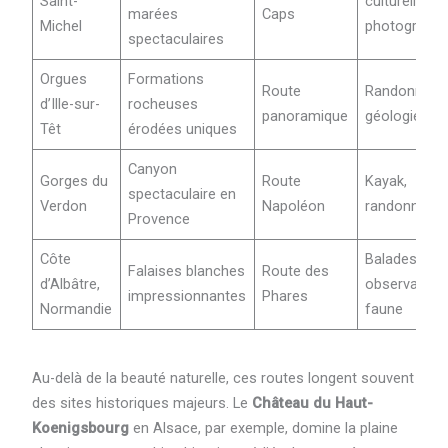
Saint-
culturelles,
marées
Caps
Michel
photographi
spectaculaires
Orgues
Formations
Route
Randonnée,
d’Ille-sur-
rocheuses
panoramique
géologie
Têt
érodées uniques
Canyon
Gorges du
Route
Kayak,
spectaculaire en
Verdon
Napoléon
randonnée
Provence
Côte
Balades,
Falaises blanches
Route des
d’Albâtre,
observation
impressionnantes
Phares
Normandie
faune
Au-delà de la beauté naturelle, ces routes longent souvent
des sites historiques majeurs. Le
Château du Haut-
Koenigsbourg
en Alsace, par exemple, domine la plaine