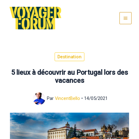
Aller
au
contenu
Destination
5 lieux à découvrir au Portugal lors des
vacances
Par
VincentBello
•
14/05/2021