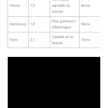
Vienne
1,9
agréable du
8ème
monde
Plus grand port
Hambourg
1,8
9ème
d’Allemagne
Capitale de la
Paris
2,1
7ème
beauté